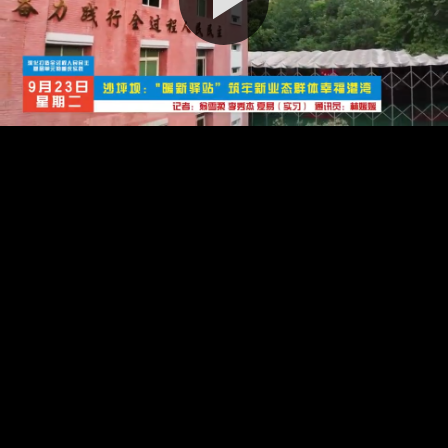
播
放
视
频