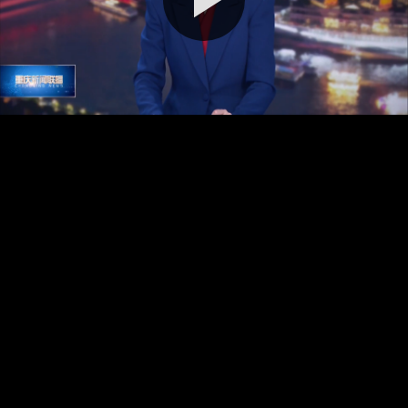
播
放
视
频