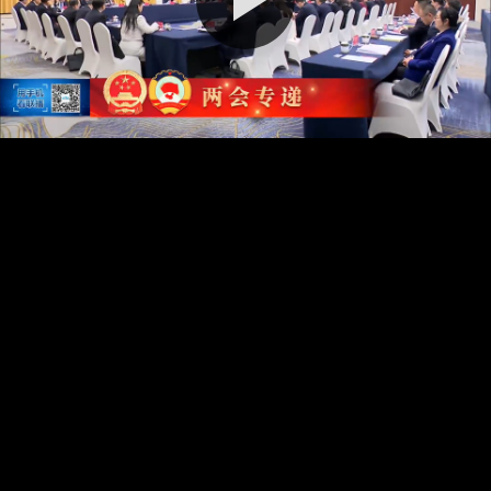
播
放
视
频