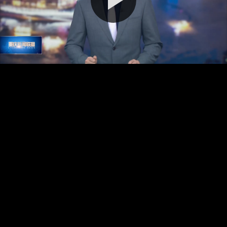
播
放
视
频