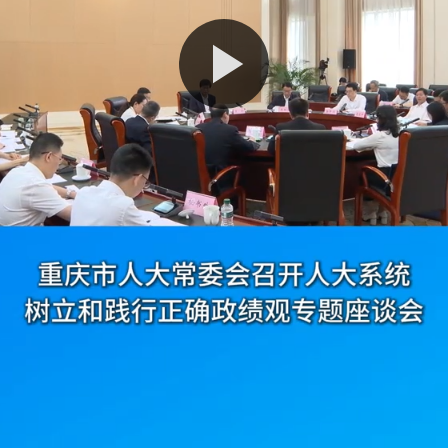
播
放
视
频