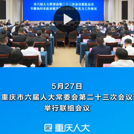
播
放
视
频