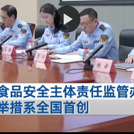
播
放
视
频