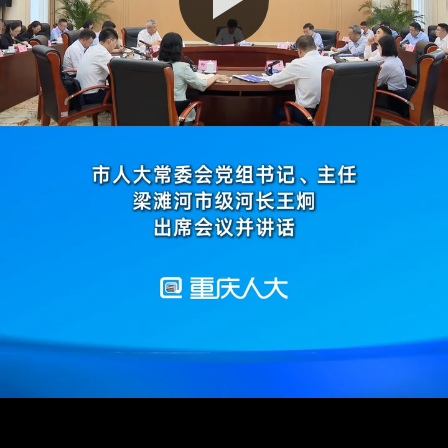
播
放
视
频