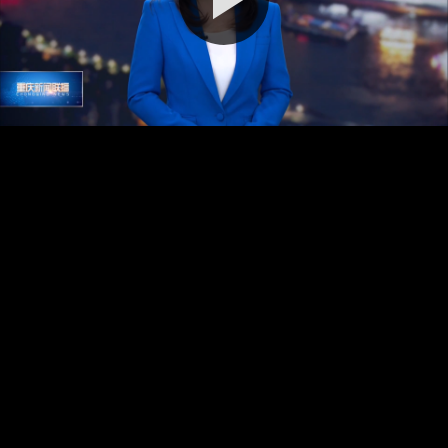
播
放
视
频