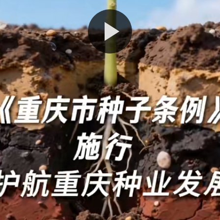
播
放
视
频