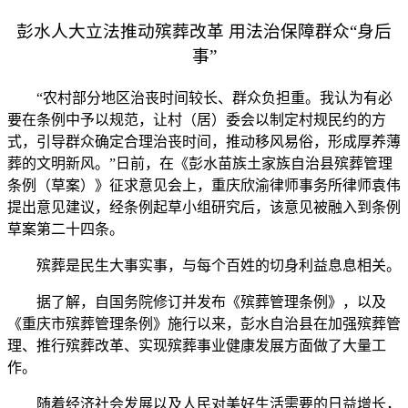
彭水人大立法推动殡葬改革 用法治保障群众“身后
事”
“农村部分地区治丧时间较长、群众负担重。我认为有必
要在条例中予以规范，让村（居）委会以制定村规民约的方
式，引导群众确定合理治丧时间，推动移风易俗，形成厚养薄
葬的文明新风。”日前，在《彭水苗族土家族自治县殡葬管理
条例（草案）》征求意见会上，重庆欣渝律师事务所律师袁伟
提出意见建议，经条例起草小组研究后，该意见被融入到条例
草案第二十四条。
殡葬是民生大事实事，与每个百姓的切身利益息息相关。
据了解，自国务院修订并发布《殡葬管理条例》，以及
《重庆市殡葬管理条例》施行以来，彭水自治县在加强殡葬管
理、推行殡葬改革、实现殡葬事业健康发展方面做了大量工
作。
随着经济社会发展以及人民对美好生活需要的日益增长，