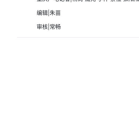
编辑|朱苗
审核|常畅