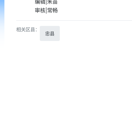
编辑|朱苗
审核|常畅
相关区县：
忠县