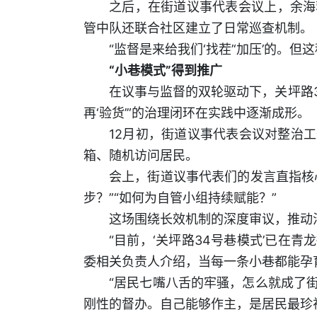
之后，在街道议事代表会议上，余海
管中队还联合社区建立了日常巡查机制。
“监督是来给我们‘找茬’‘加压’的
“小巷模式”得到推广
在议事与监督的双轮驱动下，关坪路3
再‘验货’”的治理闭环在实践中逐渐成形。
12月初，街道议事代表会议对整治
箱、随机访问居民。
会上，街道议事代表们的发言直指核
步？”“如何为自管小组持续赋能？”
这场围绕长效机制的深度审议，推动
“目前，‘关坪路34号巷模式’已在
委相关负责人介绍，当每一条小巷都能孕育
“居民七嘴八舌的牢骚，怎么就成了街
刚性的督办。自己能够作主，是居民最珍