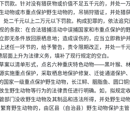
下罚款。针对没有猎获物或价值不足五千元的，并处一
生动物或市重点保护野生动物的，吊销狩猎证，并处猎
，处二千元以上二万元以下罚款。构成犯罪的，依法追究
视的条款：在合法猎捕活动中误捕国家和市重点保护的
立即无条件放回原栖息地；造成误伤的，应当立即救护
上述任一环节的，给予警告，责令限期改正，并处一千
道德层面上升为法律义务，填补了现行规定的空白。
草案以清单形式，点名六种重庆特色动物——黑叶猴、
源实施重点保护，采取栖息地保护修复、迁徙通道保护
的国家一级重点保护野生动物，长江鲟、胭脂鱼、圆口铜
放生野生动物等行为的法律责任进行明确。如，拟规定
管部门没收野生动物及其制品和违法所得，并处野生动
工繁育野生动物的，由区县（自治县）野生动物保护主管