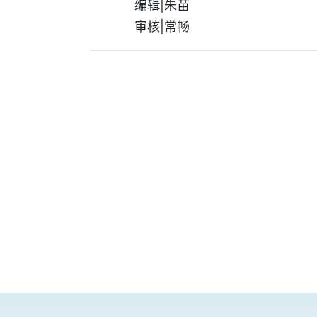
编辑|朱苗
审核|常畅