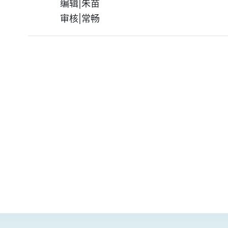
编辑|朱苗
审核|常畅