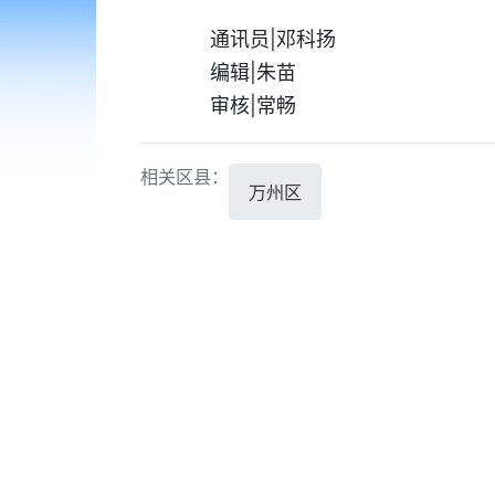
通讯员|邓科扬
编辑|朱苗
审核|常畅
相关区县：
万州区