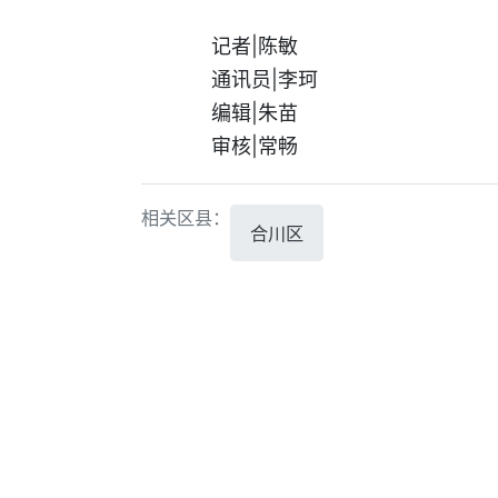
记者|陈敏
通讯员|李珂
编辑|朱苗
审核|常畅
相关区县：
合川区