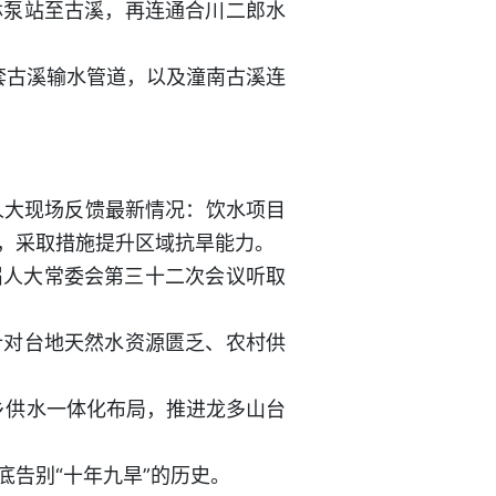
林泵站至古溪，再连通合川二郎水
配套古溪输水管道，以及潼南古溪连
镇人大现场反馈最新情况：饮水项目
，采取措施提升区域抗旱能力。
八届人大常委会第三十二次会议听取
。
针对台地天然水资源匮乏、农村供
乡供水一体化布局，推进龙多山台
告别“十年九旱”的历史。