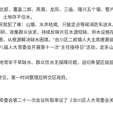
北部，覆盖二郎、燕窝、龙凤、三庙、隆兴五个镇，整片
，土地存不住水。
民就犯了难：山塘、水井枯竭，只能定点等候消防车送水
调研、收集群众诉求，持续反映片区水源短缺、供水设施
源，从根源解决缺水困境。”合川区二郎镇人大主席唐灏
区十八届人大常委会开展第十一次“主任接待日”活动，龙
地常年干旱缺水、群众饮水无保障问题，迫切希望区级
的意见，第一时间整理后转交区政府。
常委会第二十一次会议听取审议了《合川区人大常委会