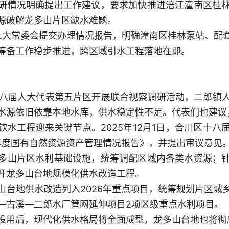
研情况明确提出工作建议，要求加快推进涪江潼南区桂
源破解龙多山片区缺水难题。
向区人大常委会提交办理情况报告，明确潼南区桂林泵站、
筹备工作稳步推进，跨区域引水工程落地在即。
川区十八届人大代表第五片区开展联合视察调研活动，二郎
水源依旧依靠本地水库，供水稳定性不足。代表们也建议
饮水工程迎来关键节点。2025年12月1日，合川区十
4年度国有自然资源资产管理情况报告》，并提出审议意见
多山片区水利基础设施，统筹调配区域内各类水资源；
开龙多山台地规模化供水改造工程。
山台地供水改造列入2026年重点项目，统筹规划片区城
—古溪—二郎水厂管网延伸项目2项区级重点水利项目。
投用后，现代化供水格局将全面成型，龙多山台地也将彻底