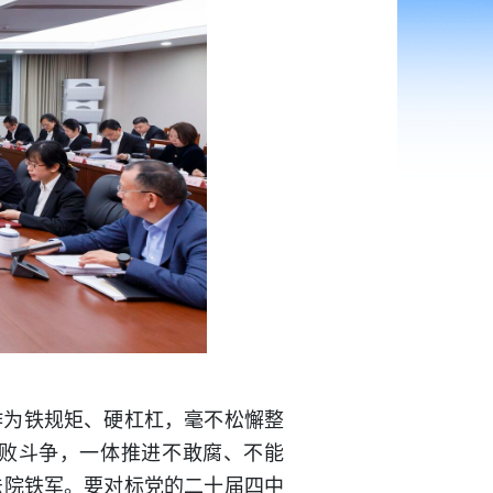
作为铁规矩、硬杠杠，毫不松懈整
腐败斗争，一体推进不敢腐、不能
法院铁军。要对标党的二十届四中