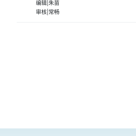
编辑|朱苗
审核|常畅