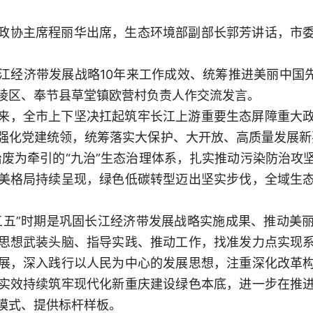
政协主席程丽华出席，生态环境部副部长郭芳讲话，市
江经济带发展战略10年来工作成效、统筹推进美丽中国先
陵区、奉节县草堂镇欧营村负责人作交流发言。
来，全市上下坚决扛起筑牢长江上游重要生态屏障重大
强化党建统领，统筹落实大保护、大开放、高质量发展新
治废为牵引的“九治”生态治理体系，扎实推动污染防治攻
美格局持续呈现，绿色低碳转型迈出坚实步伐，全域生
五五”时期是巩固长江经济带发展战略实施成果、推动美
思想武装头脑、指导实践、推动工作，找准发力点实现
展，深入践行以人民为中心的发展思想，注重深化改革
实效持续筑牢现代化新重庆建设绿色本底，进一步在推
模式、提供标杆样板。