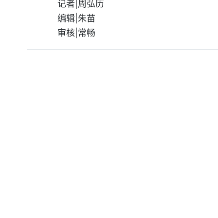
记者|周弘历
编辑|朱苗
审核|常畅