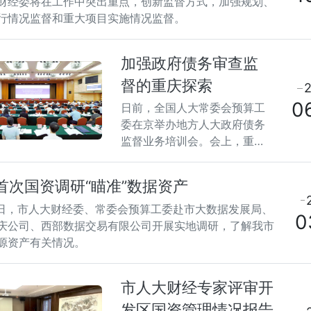
财经委将在工作中突出重点，创新监督方式，加强规划、
人大常委会预算工委的工作指导和业务培训。
行情况监督和重大项目实施情况监督。
十三、加强与全国人大常委会预算工委的联系，承办全国
预算工委交办的有关工作；加强与外省区市人大常委会预
加强政府债务审查监
作交流。
督的重庆探索
十四、承办市人大及其常委会、常委会党组、常委会主任
0
日前，全国人大常委会预算工
会领导交办的其他工作事项。
委在京举办地方人大政府债务
监督业务培训会。会上，重庆
市人大财经委、常委会预算工
委就依法加强政府债务审查监
首次国资调研“瞄准”数据资产
督作了交流发言。
0日，市人大财经委、常委会预算工委赴市大数据发展局、
0
庆公司、西部数据交易有限公司开展实地调研，了解我市
源资产有关情况。
市人大财经专家评审开
发区国资管理情况报告