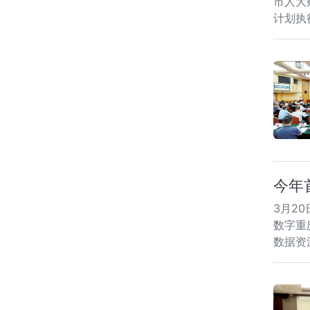
市人大
县）
计划执
委会
的工
常委
今年
3月2
数字重
数据资