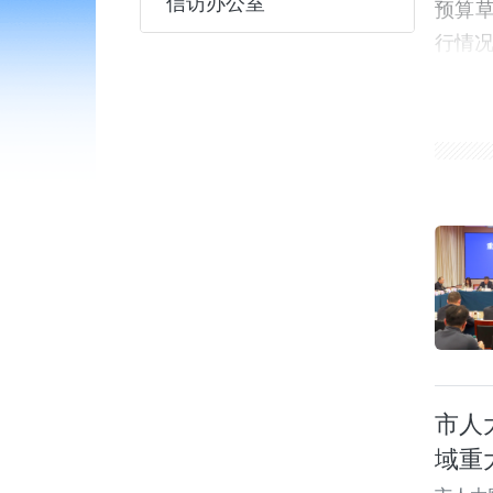
信访办公室
预算
行情
况监
的有
表有
表议
等方
市人
域重
位的