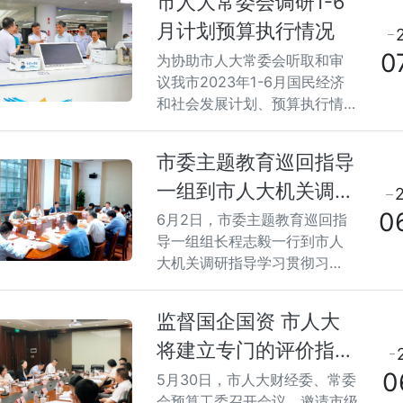
市人大常委会调研1-6
月计划预算执行情况
0
为协助市人大常委会听取和审
议我市2023年1-6月国民经济
和社会发展计划、预算执行情
况的报告，从7月4日开始，市
人大财经委、常委会预算工委
市委主题教育巡回指导
赴两江新区、高新区、万盛经
一组到市人大机关调研
开区开展调研，了解相关情
况。
0
指导主题教育
6月2日，市委主题教育巡回指
导一组组长程志毅一行到市人
大机关调研指导学习贯彻习近
平新时代中国特色社会主义思
想主题教育工作，全程参与市
监督国企国资 市人大
人大财经委预算工委党支部主
将建立专门的评价指标
题教育专题学习会议，与党员
干部进行座谈交流。
0
体系
5月30日，市人大财经委、常委
会预算工委召开会议，邀请市级