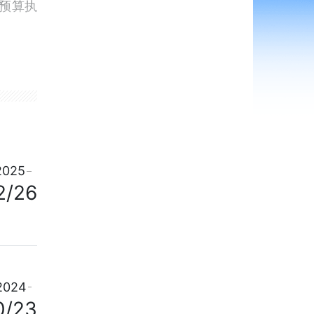
预算执
。
整改情
。
作报告
2025
征求代
2/26
面的代
和管理
门和单
2024
（自治
0/23