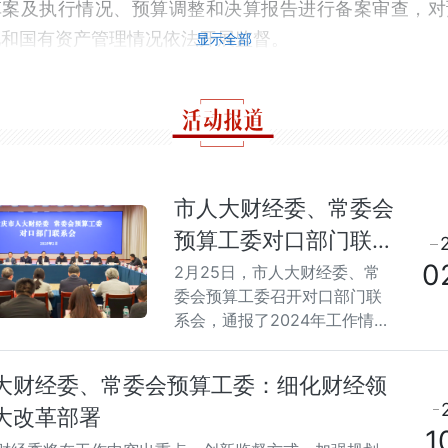
草案及执行情况、预算调整和决算报告进行备案审查，对
况和国有资产管理情况依法开展监督。
显示全部
六、承担市人大常委会关于国有资产管理监督的具体工作
七、承担市人大常委会关于审计工作情况、审计查出问题
督的具体工作。
八、承担市人大常委会关于政府债务管理监督的具体工作
九、承担有关财政、税务、审计、国有资产管理等专项工
市人大财经委、常委会
关工作，组织开展专题调研。
预算工委对口部门联系
十、加强与代表的联系和沟通，邀请代表参加相关活动，
0
会召开 莫恭明出席并
2月25日，市人大财经委、常
关意见，办理有关财政、税务、审计、国有资产管理等方
委会预算工委召开对口部门联
讲话
案和建议。
系会，通报了2024年工作情况
十一、负责人大预算国资债务联网监督应用的建设、使用
和2025年工作安排。
面工作。
大财经委、常委会预算工委：细化财经领
十二、加强与财政、税务、审计、国有资产管理等相关部
大改革部署
工作沟通协调，支持、监督相关部门工作；加强对区县
1