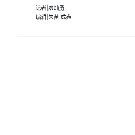
记者|廖灿勇
编辑|朱苗 成鑫