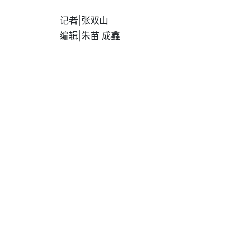
记者|张双山
编辑|朱苗 成鑫