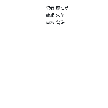
记者|廖灿勇
编辑|朱苗
审核|曾珠