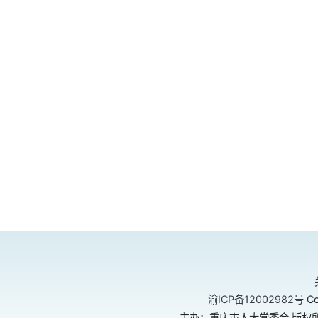
渝ICP备12002982号
Co
主办：重庆市人大常委会 版权