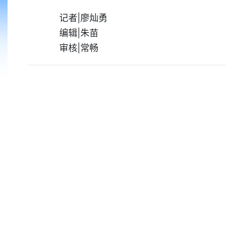
记者|廖灿勇
编辑|朱苗
审核|常畅