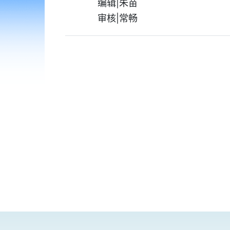
编辑|朱苗
审核|常畅