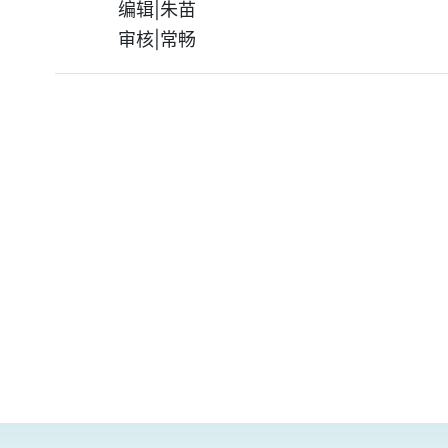
编辑|朱苗
审核|常畅