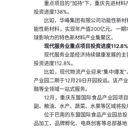
重点项目的“加持”下，重庆先进材料产
投资进度138%。
比如，华峰集团有限公司功能性新材料
能性新材料，实现年产值200亿元。一期
球影响力的特色新材料产业集聚区。
现代服务业重点项目投资进度112.8%
现代服务业是经济持续健康发展的主要增
投资进度112.8%。
比如，现代物流产业迎来“集中爆发
产业园二期于12月29日开园投运。该产
融等全领域一站式服务。
12月，重庆东盟国际食品产业园项
副、粮油、水产、蔬菜、水果等区域将投
位于巴南的东盟国际食品产业园总投资
品加工、品牌孵化、电商创客等总部基地