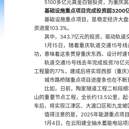
5100多亿元真金白银投资，为重庆
基础设施重点项目完成投资超3200
基础设施重点项目，是稳定经济大盘的
资进度103.3%。
其中，343.7亿元的投资，驱动轨道
1月15日，随着重庆轨道交通15号
功，意味着这条贯穿重庆东西、设计时速14
轨道交通15号线去年完成投资78亿
工程量的77%，建成后将实现西部（重
城市路桥隧重点项目进度条也在不断更新
比如，日前，陶家隧道工程二标段顺
山的重要节点工程，全长约13.5公里
车后，将实现江津区、大渡口区和九龙坡
值得注意的是，2025年能源重点项目成
1月4日，在云阳建全抽水蓄能电站项