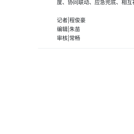
度、协同联动、应急兜底、相互补
记者|程俊豪
编辑|朱苗
审核|常畅