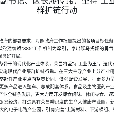
副书记、区长廖传锦：坚持“工业
群扩链行动
政府的部署要求，对照政府工作报告提出的各项目标任务
以党建统领“885”工作机制为牵引，拿出跃马扬鞭的勇
现良好开局。
骨干的现代化产业体系，荣昌将坚持“工业为王”，迭代升
力实施现代产业集群扩链行动。在三大主导产业上分产业
零部件产业重点向整零协同、做强配套发展，把更多力
更多产品进入整车、总成配套体系。食品及生物医药产
产业全链条发展，更大力度开发即食卤味、休闲零食、速
银发经济，打造具有荣昌辨识度的生命大健康产业园。
大的电子电路产业园，引育完善“上游材料、下游模组、