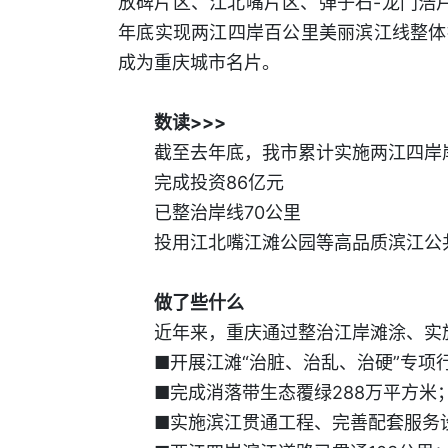
放碑片区、江北嘴片区、弹子石-龙门浩片
年底实现两江四岸百公里美丽滨江线整体
成为重庆城市名片。
数读>>>
截至去年底，我市累计实施两江四岸
完成投资86亿元
已整治岸线70公里
投用江北嘴江滩公园等高品质滨江公共
做了些什么
近年来，重庆通过整治江岸滩涂、实
■开展江滩“治脏、治乱、治硬”专项
■完成消落带生态覆绿288万平方
■实施滨江贯通工程、完善配套服务