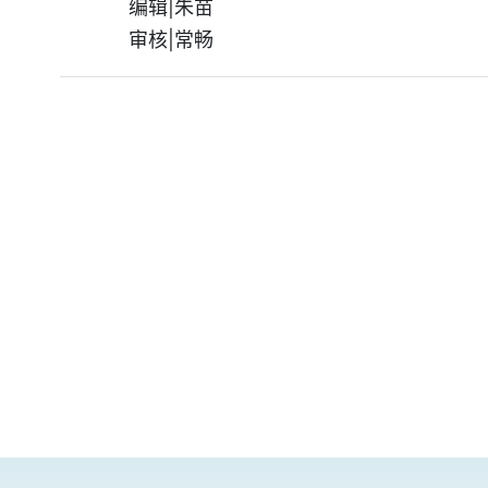
编辑|朱苗
审核|常畅