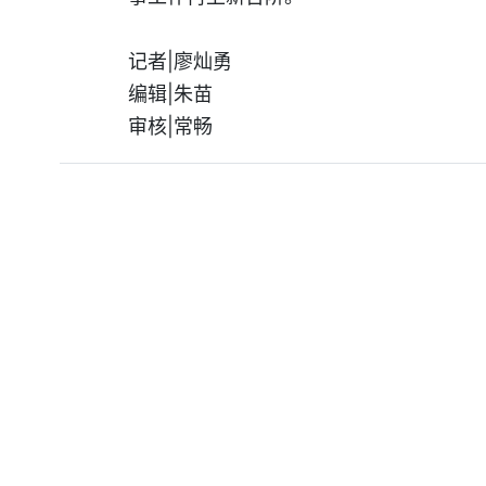
记者|廖灿勇
编辑|朱苗
审核|常畅