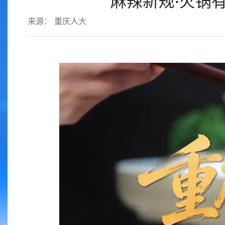
麻辣新规·火锅有
来源： 重庆人大