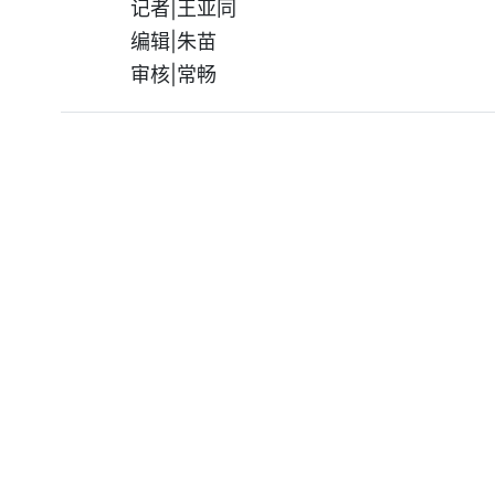
记者|王亚同
编辑|朱苗
审核|常畅