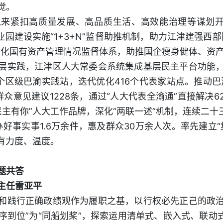
觉。
来紧扣高质量发展、高品质生活、高效能治理等谋划开
业园建设实施“1+3+N”监督助推机制，助力江津建强西
统化国有资产管理情况监督体系，助推国企瘦身健体、资
层实践，江津区人大常委会系统集成基层民主平台功能
区级巴渝实践站，迭代优化416个代表家站点。推动巴渝
群众意见建议1228条，通过“人大代表全渝通”直接解决62
·民主有你”人大工作品牌，深化“两联一述”机制，连续二十
办好事实事1.6万余件，惠及群众30万余人次。率先建立
更有力度、温度。
题共答
主任雷亚平
和践行正确政绩观作为履职之基，以行权必先正己的政
“程序到位”为“同船划桨”，探索运用清单式、嵌入式、联动