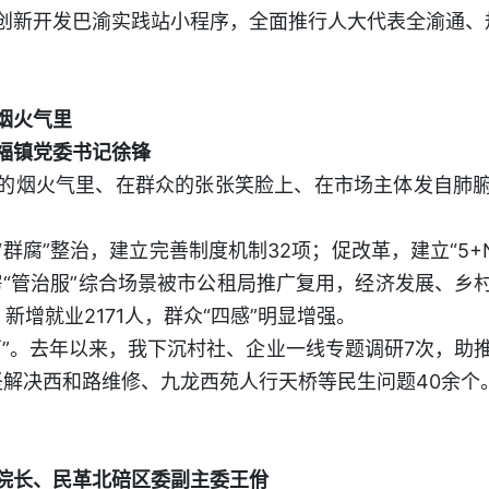
创新开发巴渝实践站小程序，全面推行人大代表全渝通、
烟火气里
福镇党委书记徐锋
的烟火气里、在群众的张张笑脸上、在市场主体发自肺
群腐”整治，建立完善制度机制32项；促改革，建立“5+
房“管治服”综合场景被市公租局推广复用，经济发展、乡
，新增就业2171人，群众“四感”明显增强。
石”。去年以来，我下沉村社、企业一线专题调研7次，助
坚解决西和路维修、九龙西苑人行天桥等民生问题40余个
院长、民革北碚区委副主委王佾