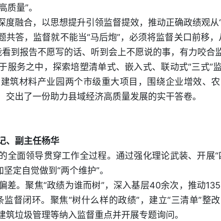
高质量”。
深度融合，以思想提升引领监督提效，推动正确政绩观从“
共答，监督就不能当“马后炮”，必须将监督关口前移，从
才能看到报告不愿写的话、听到会上不愿说的事，有力咬合监
于服务之中，探索培塑清单式、嵌入式、联动式“三式”
型建筑材料产业园两个市级重大项目，围绕企业增效、农
，交出了一份助力县域经济高质量发展的实干答卷。
记、副主任杨华
的全面领导贯穿工作全过程。通过强化理论武装、开展“
加坚定自觉做到“两个维护”。
差。聚焦“政绩为谁而树”，深入基层40余次，推动135
条监督闭环。聚焦“树什么样的政绩”，建立“三清单”整
建筑垃圾管理等纳入监督重点并开展专题询问。