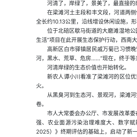
河清了，岸绿了，景美了，最直接的
在梁滩河土主段和丰文段，河道两侧
全长约10.13公里，沿线增设休闲设施，
位于北碚区歇马街道的大磨滩湿地公园
生活”项目在此开展生态保护行动，西南
高新区白市驿镇居民戚万菊已习惯晚
河，黑水、荒草、危房……“现在，终于等
河清岸绿的生态价值也开始转化。
新农人谭小川看准了梁滩河的区位优
火。
从黑臭河到生态河、景观河，梁滩河
卷。
市人大常委会办公厅、市发展改革委
强、农业面源污染治理难度大、数字赋能
2025）》终期评估的基础上，启动了