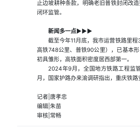
止边坡耕种条款，明确老旧普铁封闭改造
闭环监管。
新闻多一点▶▶▶
截至今年11月底，我市运营铁路里程3
高铁748公里、普铁90公里），已基本
初具雏形，高铁面积密度居西部第一。
2024年9月，全国地方铁路工程
月，国家护路办来渝调研指出，重庆铁路
记者|唐孝忠
编辑|朱苗
审核|常畅