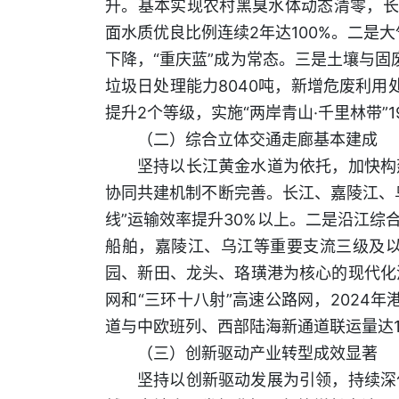
升。基本实现农村黑臭水体动态清零，长江
面水质优良比例连续2年达100%。二是大
下降，“重庆蓝”成为常态。三是土壤与固
垃圾日处理能力8040吨，新增危废利用
提升2个等级，实施“两岸青山·千里林带”
（二）综合立体交通走廊基本建成
坚持以长江黄金水道为依托，加快构
协同共建机制不断完善。长江、嘉陵江、乌
线”运输效率提升30%以上。二是沿江综
船舶，嘉陵江、乌江等重要支流三级及以
园、新田、龙头、珞璜港为核心的现代化港
网和“三环十八射”高速公路网，2024
道与中欧班列、西部陆海新通道联运量达1
（三）创新驱动产业转型成效显著
坚持以创新驱动发展为引领，持续深