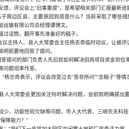
反馈，评议会上“旧事重提”，是希望相关部门汇报最新进
高于周边区县，主要原因到底是什么？当前采取了哪些措
船运输有限公司总经理谭博文。
接过话筒，翻开事先准备好的稿子。
”会议主持人、县人大常委会主任杨志奇临时动议，让被评
简明扼要地回答了提问。
”，回答提问的部门负责人先后就如何解决招商项目资金到
等问题坦率作答。
’。”杨志奇表示，评议会改变过去“答非所问”“念稿子”等
县人大常委会更加关注何时解决问题，会前就明确提出
较少、功能性较欠缺等问题，市人大代表、三峡农夫科技
素保障能力？”
：“我们下一步将加大园区内闲置土地和厂房盘活力度，及