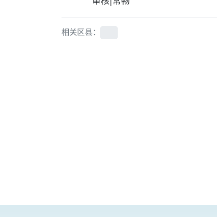
审核|常畅
相关区县：