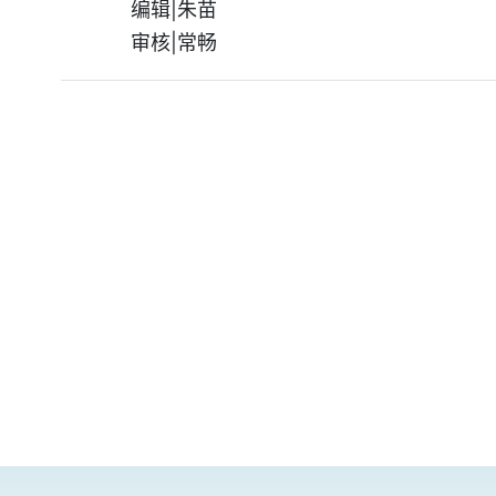
编辑|朱苗
审核|常畅