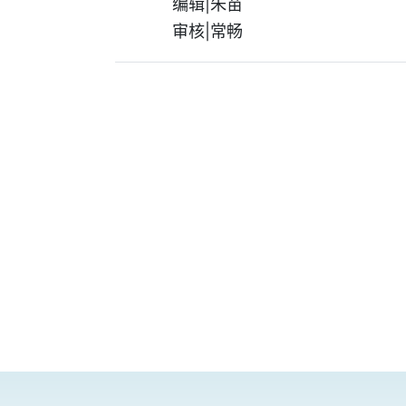
编辑|朱苗
审核|常畅