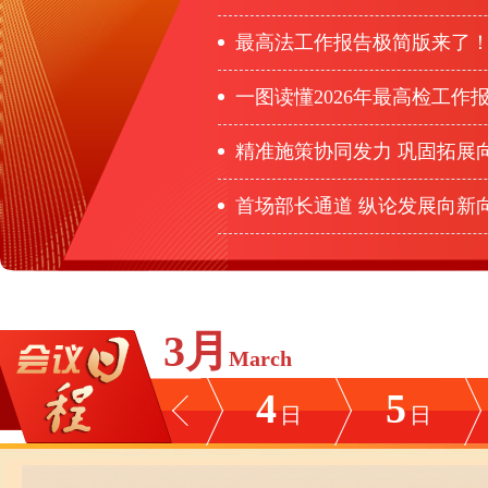
最高法工作报告极简版来了
一图读懂2026年最高检工作
精准施策协同发力 巩固拓展向好势头——五部门主要
首场部长通道 纵论发展向新
3月
March
4
5
日
日