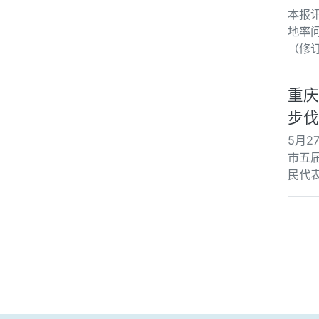
本报
地率
（修
重庆
步伐
5月
市五
民代