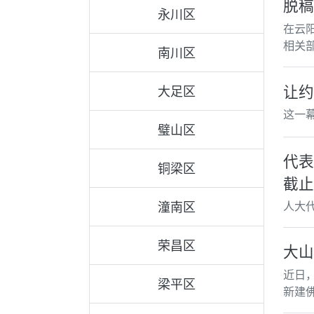
脱稿
永川区
在云
相关
南川区
让约
大足区
这一
璧山区
代表
铜梁区
截止
人大
潼南区
荣昌区
大山
近日
梁平区
新建