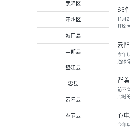
武隆区
65
11
开州区
其原
城口县
云阳
丰都县
今年
遇保
垫江县
背着
忠县
前不
此时
云阳县
心电
奉节县
今年