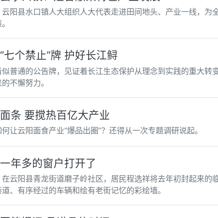
，云阳县水口镇人大组织人大代表走进田间地头、产业一线，为
策。
“七个禁止”牌 护好长江鲟
看似普通的公告牌，见证着长江生态保护从理念到实践的重大转
来的不懈努力。
面条 要搅热百亿大产业
如何让云阳面食产业“爆品出圈”？还得从一次专题调研说起。
一年多的窗户打开了
，在云阳县青龙街道磨子岭社区，居民程选祥将去年初封起来的
巷道、有序经过的车辆和绘有老街记忆的彩绘墙。