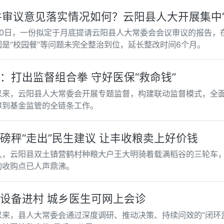
件审议意见落实情况如何？云阳县人大开展集中“
月20日，一份拟定于月底提请云阳县人大常委会会议审议的报告，
因是“校园餐”等问题未完全整治到位，延长整改时间6个月。
：打出监督组合拳 守好医保“救命钱”
以来，云阳县人大常委会开展专题监督，构建联动监督模式，全
障到基金监管的全链条工作。
磅秤“走出”民生建议 让丰收粮卖上好价钱
久，云阳县双土镇营鹤村种粮大户王大明骑着载满稻谷的三轮车
的收购点已人声鼎沸。
设备进村 城乡医生可网上会诊
以来，县人大常委会通过深度调研、推动决策、持续问效的“闭环