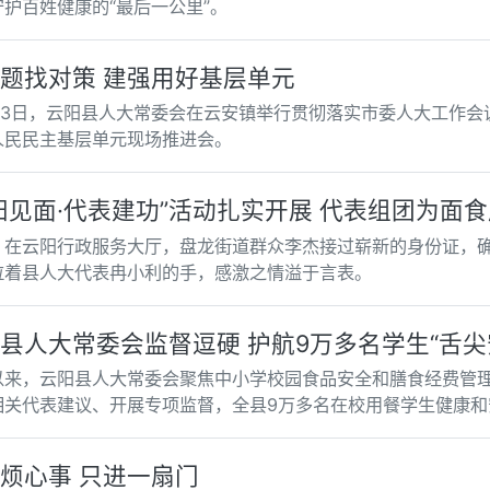
守护百姓健康的“最后一公里”。
题找对策 建强用好基层单元
月23日，云阳县人大常委会在云安镇举行贯彻落实市委人大工作会
人民民主基层单元现场推进会。
阳见面·代表建功”活动扎实开展 代表组团为面食
，在云阳行政服务大厅，盘龙街道群众李杰接过崭新的身份证，
拉着县人大代表冉小利的手，感激之情溢于言表。
县人大常委会监督逗硬 护航9万多名学生“舌尖
以来，云阳县人大常委会聚焦中小学校园食品安全和膳食经费管理
相关代表建议、开展专项监督，全县9万多名在校用餐学生健康和
烦心事 只进一扇门