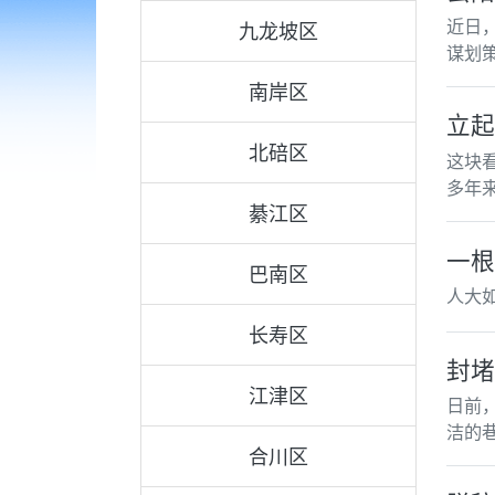
近日
九龙坡区
谋划
南岸区
立起
北碚区
这块
多年
綦江区
一根
巴南区
人大
长寿区
封堵
江津区
日前
洁的
合川区