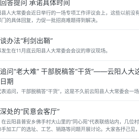
回答提问 承诺具体时间
阳县人大常委会近日举行的一场专项工作评议会上，这些以前没
部门的具体回复，力促一批招商难题得到解决。
谈办法“利剑出鞘”
幕发生在11月底云阳县人大常委会会议的审议现场。
追问“老大难” 干部脱稿答“干货”——云阳人
日期
代表追问，干部脱稿答“干货”，这是不久前云阳县人大常委会一
深处的“民意会客厅”
，在云阳县普安乡佛手村大山里的“同心苑”代表联络站内，几位
佛手加工厂的选址、工艺、销路等问题开展讨论。大家各抒己见