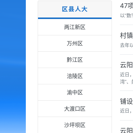
47
区县人大
以“
两江新区
村镇
万州区
去年
黔江区
云阳
近日
涪陵区
湾”
渝中区
铺设
大渡口区
近日
沙坪坝区
云阳