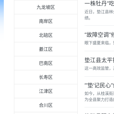
一株牡丹“
九龙坡区
近日，垫江县林
绩。
南岸区
“故障空调”
北碚区
眼下盛夏来临，
綦江区
垫江县太平
巴南区
这一高效监管，正
长寿区
“‘垫’记民
江津区
如今，从桂溪街
为全县聚力打造
合川区