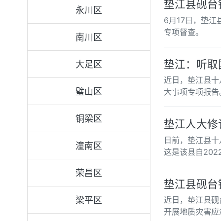
垫江县砚台
永川区
6月17日，垫
专项督查。
南川区
垫江：听取
大足区
近日，垫江县十
璧山区
大事项专项报告
铜梁区
垫江人大修
日前，垫江县十
潼南区
这是该县自20
荣昌区
垫江县砚台
梁平区
近日，垫江县砚
开展地质灾害应