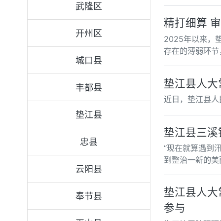
武隆区
精打细算 审
开州区
2025年以来
存在的薄弱环节
城口县
垫江县人大
丰都县
近日，垫江县人
垫江县
垫江县三溪
忠县
“现在就算遇到
到整治一新的美
云阳县
垫江县人大
奉节县
参与