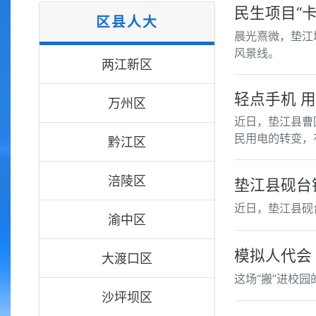
民生项目“卡
区县人大
晨光熹微，垫江
风景线。
两江新区
轻点手机 
万州区
近日，垫江县曹
民用电的转变，
黔江区
涪陵区
垫江县砚台
近日，垫江县砚
渝中区
模拟人代会
大渡口区
这场“搬”进校
沙坪坝区