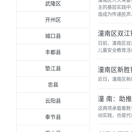
潼南区人大常委
武隆区
主的基层实践中
造成为传递民声
开州区
潼南区双江
城口县
日前，潼南区双
儿童安全教育活
丰都县
垫江县
潼南区新胜
近日，潼南区新
忠县
潼 南：
云阳县
这两项承载着数
动实践，也是代
奉节县