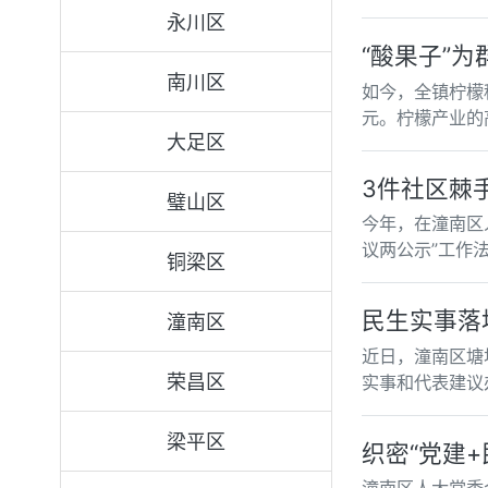
永川区
“酸果子”为
南川区
如今，全镇柠檬种
元。柠檬产业的
大足区
3件社区棘
璧山区
今年，在潼南区
议两公示”工作
铜梁区
民生实事落
潼南区
近日，潼南区塘
荣昌区
实事和代表建议
梁平区
织密“党建+