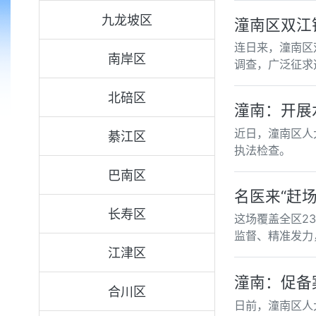
九龙坡区
潼南区双江
连日来，潼南区
南岸区
调查，广泛征求
北碚区
潼南：开展
近日，潼南区人
綦江区
执法检查。
巴南区
名医来“赶场
长寿区
这场覆盖全区2
监督、精准发力
江津区
潼南：促备
合川区
日前，潼南区人