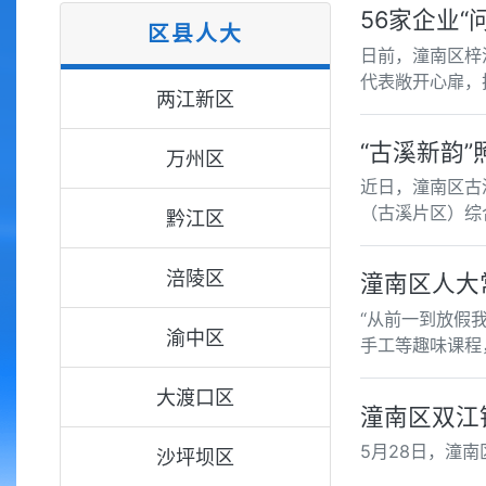
56家企业“
区县人大
日前，潼南区梓
代表敞开心扉，
两江新区
“古溪新韵”
万州区
近日，潼南区古
（古溪片区）综
黔江区
涪陵区
潼南区人大
“从前一到放假
渝中区
手工等趣味课程
大渡口区
潼南区双江
5月28日，潼
沙坪坝区